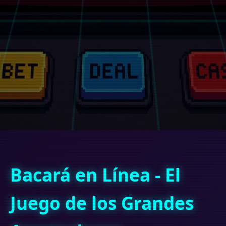
Bacará en Línea - El
Juego de los Grandes