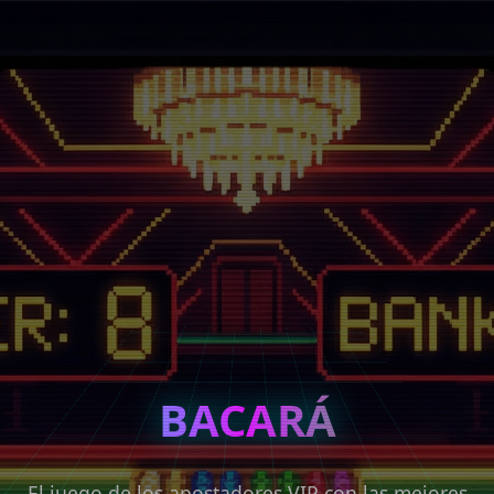
BACARÁ
El juego de los apostadores VIP con las mejores